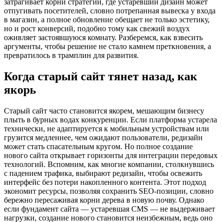
затрагивает корни стратегии, где устаревший дизайн может
отпугивать посетителей, словно потрепанная вывеска у входа
в магазин, а полное обновление обещает не только эстетику,
но и рост конверсий, подобно тому как свежий воздух
оживляет застоявшуюся комнату. Разберемся, как взвесить
аргументы, чтобы решение не стало камнем преткновения, а
превратилось в трамплин для развития.
Когда старый сайт тянет назад, как
якорь
Старый сайт часто становится якорем, мешающим бизнесу
плыть в бурных водах конкуренции. Если платформа устарела
технически, не адаптируется к мобильным устройствам или
грузится медленнее, чем ожидают пользователи, редизайн
может стать спасательным кругом. Но полное создание
нового сайта открывает горизонты для интеграции передовых
технологий. Вспомним, как многие компании, столкнувшись
с падением трафика, выбирают редизайн, чтобы освежить
интерфейс без потери накопленного контента. Этот подход
экономит ресурсы, позволяя сохранить SEO-позиции, словно
бережно пересаживая корни дерева в новую почву. Однако
если фундамент сайта — устаревшая CMS — не выдерживает
нагрузки, создание нового становится неизбежным, ведь оно