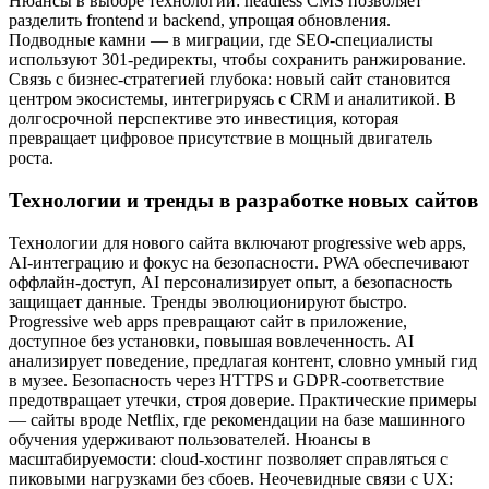
Нюансы в выборе технологий: headless CMS позволяет
разделить frontend и backend, упрощая обновления.
Подводные камни — в миграции, где SEO-специалисты
используют 301-редиректы, чтобы сохранить ранжирование.
Связь с бизнес-стратегией глубока: новый сайт становится
центром экосистемы, интегрируясь с CRM и аналитикой. В
долгосрочной перспективе это инвестиция, которая
превращает цифровое присутствие в мощный двигатель
роста.
Технологии и тренды в разработке новых сайтов
Технологии для нового сайта включают progressive web apps,
AI-интеграцию и фокус на безопасности. PWA обеспечивают
оффлайн-доступ, AI персонализирует опыт, а безопасность
защищает данные. Тренды эволюционируют быстро.
Progressive web apps превращают сайт в приложение,
доступное без установки, повышая вовлеченность. AI
анализирует поведение, предлагая контент, словно умный гид
в музее. Безопасность через HTTPS и GDPR-соответствие
предотвращает утечки, строя доверие. Практические примеры
— сайты вроде Netflix, где рекомендации на базе машинного
обучения удерживают пользователей. Нюансы в
масштабируемости: cloud-хостинг позволяет справляться с
пиковыми нагрузками без сбоев. Неочевидные связи с UX: