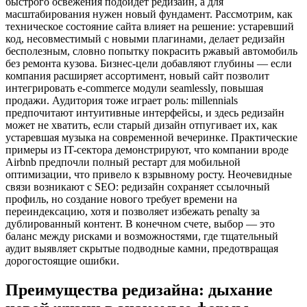
быстрого освежения подойдет редизайн, а для
масштабирования нужен новый фундамент. Рассмотрим, как
техническое состояние сайта влияет на решение: устаревший
код, несовместимый с новыми плагинами, делает редизайн
бесполезным, словно попытку покрасить ржавый автомобиль
без ремонта кузова. Бизнес-цели добавляют глубины — если
компания расширяет ассортимент, новый сайт позволит
интегрировать e-commerce модули seamlessly, повышая
продажи. Аудитория тоже играет роль: millennials
предпочитают интуитивные интерфейсы, и здесь редизайн
может не хватить, если старый дизайн отпугивает их, как
устаревшая музыка на современной вечеринке. Практические
примеры из IT-сектора демонстрируют, что компании вроде
Airbnb предпочли полный рестарт для мобильной
оптимизации, что привело к взрывному росту. Неочевидные
связи возникают с SEO: редизайн сохраняет ссылочный
профиль, но создание нового требует времени на
переиндексацию, хотя и позволяет избежать penalty за
дублированный контент. В конечном счете, выбор — это
баланс между рисками и возможностями, где тщательный
аудит выявляет скрытые подводные камни, предотвращая
дорогостоящие ошибки.
Преимущества редизайна: дыхание