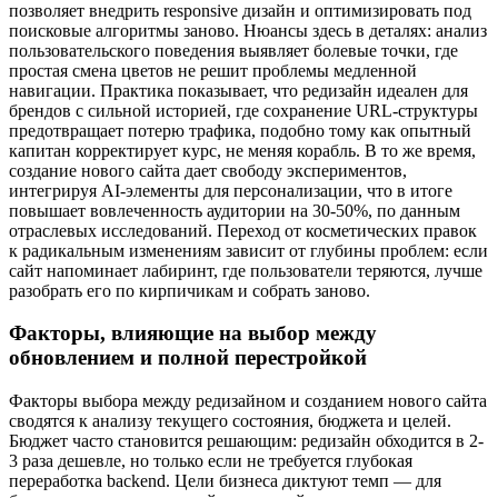
позволяет внедрить responsive дизайн и оптимизировать под
поисковые алгоритмы заново. Нюансы здесь в деталях: анализ
пользовательского поведения выявляет болевые точки, где
простая смена цветов не решит проблемы медленной
навигации. Практика показывает, что редизайн идеален для
брендов с сильной историей, где сохранение URL-структуры
предотвращает потерю трафика, подобно тому как опытный
капитан корректирует курс, не меняя корабль. В то же время,
создание нового сайта дает свободу экспериментов,
интегрируя AI-элементы для персонализации, что в итоге
повышает вовлеченность аудитории на 30-50%, по данным
отраслевых исследований. Переход от косметических правок
к радикальным изменениям зависит от глубины проблем: если
сайт напоминает лабиринт, где пользователи теряются, лучше
разобрать его по кирпичикам и собрать заново.
Факторы, влияющие на выбор между
обновлением и полной перестройкой
Факторы выбора между редизайном и созданием нового сайта
сводятся к анализу текущего состояния, бюджета и целей.
Бюджет часто становится решающим: редизайн обходится в 2-
3 раза дешевле, но только если не требуется глубокая
переработка backend. Цели бизнеса диктуют темп — для