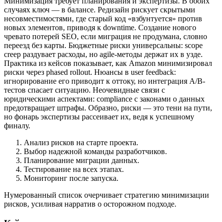
Минимизация требует планирования и экспертизы. В обоих
случаях ключ — в балансе. Редизайн рискует скрытыми
несовместимостями, где старый код «взбунтуется» против
новых элементов, приводя к downtime. Создание нового
чревато потерей SEO, если миграция не продумана, словно
переезд без карты. Бюджетные риски универсальны: scope
creep раздувает расходы, но agile-методы держат их в узде.
Практика из кейсов показывает, как Amazon минимизировал
риски через phased rollout. Нюансы в user feedback:
игнорирование его приводит к оттоку, но интеграция A/B-
тестов спасает ситуацию. Неочевидные связи с
юридическими аспектами: compliance с законами о данных
предотвращает штрафы. Образно, риски — это тени на пути,
но фонарь экспертизы рассеивает их, ведя к успешному
финалу.
Анализ рисков на старте проекта.
Выбор надежной команды разработчиков.
Планирование миграции данных.
Тестирование на всех этапах.
Мониторинг после запуска.
Нумерованный список очерчивает стратегию минимизации
рисков, усиливая нарратив о осторожном подходе.