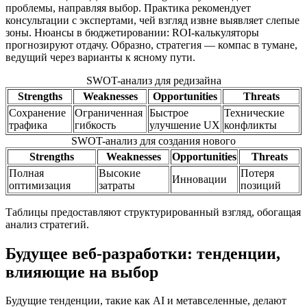
проблемы, направляя выбор. Практика рекомендует
консультации с экспертами, чей взгляд извне выявляет слепые
зоны. Нюансы в бюджетировании: ROI-калькуляторы
прогнозируют отдачу. Образно, стратегия — компас в тумане,
ведущий через варианты к ясному пути.
SWOT-анализ для редизайна
Strengths
Weaknesses
Opportunities
Threats
Сохранение
Ограниченная
Быстрое
Технические
трафика
гибкость
улучшение UX
конфликты
SWOT-анализ для создания нового
Strengths
Weaknesses
Opportunities
Threats
Полная
Высокие
Потеря
Инновации
оптимизация
затраты
позиций
Таблицы предоставляют структурированный взгляд, обогащая
анализ стратегий.
Будущее веб-разработки: тенденции,
влияющие на выбор
Будущие тенденции, такие как AI и метавселенные, делают