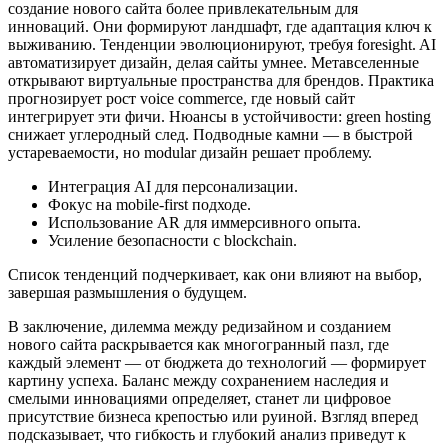
создание нового сайта более привлекательным для
инноваций. Они формируют ландшафт, где адаптация ключ к
выживанию. Тенденции эволюционируют, требуя foresight. AI
автоматизирует дизайн, делая сайты умнее. Метавселенные
открывают виртуальные пространства для брендов. Практика
прогнозирует рост voice commerce, где новый сайт
интегрирует эти фичи. Нюансы в устойчивости: green hosting
снижает углеродный след. Подводные камни — в быстрой
устареваемости, но modular дизайн решает проблему.
Интеграция AI для персонализации.
Фокус на mobile-first подходе.
Использование AR для иммерсивного опыта.
Усиление безопасности с blockchain.
Список тенденций подчеркивает, как они влияют на выбор,
завершая размышления о будущем.
В заключение, дилемма между редизайном и созданием
нового сайта раскрывается как многогранный пазл, где
каждый элемент — от бюджета до технологий — формирует
картину успеха. Баланс между сохранением наследия и
смелыми инновациями определяет, станет ли цифровое
присутствие бизнеса крепостью или руиной. Взгляд вперед
подсказывает, что гибкость и глубокий анализ приведут к