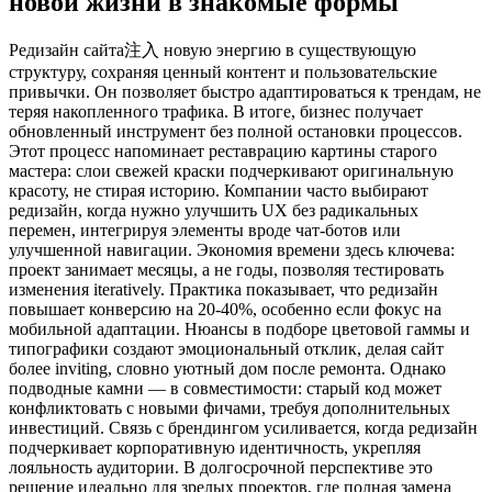
новой жизни в знакомые формы
Редизайн сайта注入 новую энергию в существующую
структуру, сохраняя ценный контент и пользовательские
привычки. Он позволяет быстро адаптироваться к трендам, не
теряя накопленного трафика. В итоге, бизнес получает
обновленный инструмент без полной остановки процессов.
Этот процесс напоминает реставрацию картины старого
мастера: слои свежей краски подчеркивают оригинальную
красоту, не стирая историю. Компании часто выбирают
редизайн, когда нужно улучшить UX без радикальных
перемен, интегрируя элементы вроде чат-ботов или
улучшенной навигации. Экономия времени здесь ключева:
проект занимает месяцы, а не годы, позволяя тестировать
изменения iteratively. Практика показывает, что редизайн
повышает конверсию на 20-40%, особенно если фокус на
мобильной адаптации. Нюансы в подборе цветовой гаммы и
типографики создают эмоциональный отклик, делая сайт
более inviting, словно уютный дом после ремонта. Однако
подводные камни — в совместимости: старый код может
конфликтовать с новыми фичами, требуя дополнительных
инвестиций. Связь с брендингом усиливается, когда редизайн
подчеркивает корпоративную идентичность, укрепляя
лояльность аудитории. В долгосрочной перспективе это
решение идеально для зрелых проектов, где полная замена