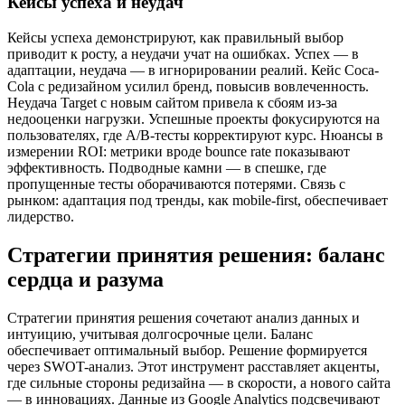
Кейсы успеха и неудач
Кейсы успеха демонстрируют, как правильный выбор
приводит к росту, а неудачи учат на ошибках. Успех — в
адаптации, неудача — в игнорировании реалий. Кейс Coca-
Cola с редизайном усилил бренд, повысив вовлеченность.
Неудача Target с новым сайтом привела к сбоям из-за
недооценки нагрузки. Успешные проекты фокусируются на
пользователях, где A/B-тесты корректируют курс. Нюансы в
измерении ROI: метрики вроде bounce rate показывают
эффективность. Подводные камни — в спешке, где
пропущенные тесты оборачиваются потерями. Связь с
рынком: адаптация под тренды, как mobile-first, обеспечивает
лидерство.
Стратегии принятия решения: баланс
сердца и разума
Стратегии принятия решения сочетают анализ данных и
интуицию, учитывая долгосрочные цели. Баланс
обеспечивает оптимальный выбор. Решение формируется
через SWOT-анализ. Этот инструмент расставляет акценты,
где сильные стороны редизайна — в скорости, а нового сайта
— в инновациях. Данные из Google Analytics подсвечивают