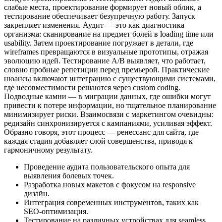
слабые места, проектирование формирует новый облик, а
тестирование обеспечивает безупречную работу. Запуск
закрепляет изменения. Аудит — это как диагностика
организма: сканирование на предмет болей в loading time или
usability. Затем проектирование погружает в детали, где
wireframes превращаются в визуальные прототипы, отражая
эволюцию идей. Тестирование A/B выявляет, что работает,
словно пробные репетиции перед премьерой. Практические
нюансы включают интеграцию с существующими системами,
где несовместимости решаются через custom coding.
Подводные камни — в миграции данных, где ошибки могут
привести к потере информации, но тщательное планирование
минимизирует риски. Взаимосвязи с маркетингом очевидны:
редизайн синхронизируется с кампаниями, усиливая эффект.
Образно говоря, этот процесс — ренессанс для сайта, где
каждая стадия добавляет слой совершенства, приводя к
гармоничному результату.
Проведение аудита пользовательского опыта для
выявления болевых точек.
Разработка новых макетов с фокусом на responsive
дизайн.
Интеграция современных инструментов, таких как
SEO-оптимизация.
Тестирование на различных устройствах для seamless