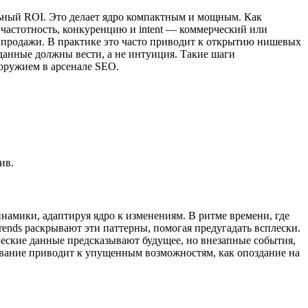
льный ROI. Это делает ядро компактным и мощным. Как
частотность, конкуренцию и intent — коммерческий или
 продажи. В практике это часто приводит к открытию нишевых
данные должны вести, а не интуиция. Такие шаги
 оружием в арсенале SEO.
ив.
намики, адаптируя ядро к изменениям. В ритме времени, где
rends раскрывают эти паттерны, помогая предугадать всплески.
ические данные предсказывают будущее, но внезапные события,
ование приводит к упущенным возможностям, как опоздание на