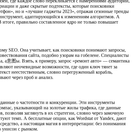
зей, где каждое слово перекликается с намерениями аудитории,
ариации и даже скрытые подтексты, которые поисковики
ртфон», но и «лучшие гаджеты 2023», отражая сезонные тренды
 инструмент, адаптирующийся к изменениям алгоритмов. А
 итоге, правильно составленное ядро не только повышает
нному SEO. Она учитывает, как поисковики понимают запросы,
 повествования сайта, подобно узорам на гобелене. Специалисты
а, а意图ы. Взять, к примеру, запрос «ремонт авто» — семантика
являют неочевидные возможности, где один ключ тянет за
 текст неестественным, словно перегруженный корабль,
вают через проб и анализ.
т данные о частотности и конкуренции. Эти инструменты
компас, указывающий на золотые жилы трафика, где данные
, позволяя заглянуть в их стратегии, словно через замочную
туют темп. А бесплатные опции, как Wordstat от Yandex, дают
средство, а настоящая магия в интерпретации: без понимания
в унисон с рынком.