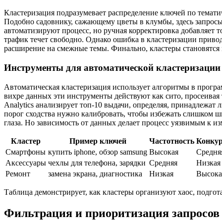
Кластеризация подразумевает распределение ключей по тематич
Подобно садовнику, сажающему цветы в клумбы, здесь запросы 
автоматизируют процесс, но ручная корректировка добавляет т
трафик течет свободно. Однако ошибка в кластеризации приво
расширение на смежные темы. Финально, кластеры становятся к
Инструменты для автоматической кластеризации
Автоматическая кластеризация использует алгоритмы в програм
вихре данных эти инструменты действуют как сито, просеивая т
Analytics анализирует топ-10 выдачи, определяя, принадлежат 
порог сходства нужно калибровать, чтобы избежать слишком ш
глаза. Но зависимость от данных делает процесс уязвимым к из
Кластер
Пример ключей
Частотность
Конку
Смартфоны
купить iphone, обзор samsung
Высокая
Средня
Аксессуары
чехлы для телефона, зарядки
Средняя
Низкая
Ремонт
замена экрана, диагностика
Низкая
Высока
Таблица демонстрирует, как кластеры организуют хаос, подгота
Фильтрация и приоритизация запросов