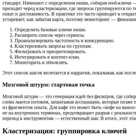
стандарт. Начинают с определения ниши, собирая seed-ключи 
приходит черед кластеризации, где запросы группируются по т
охват и достижимость. В практике это часто приводит к откр
устаревает, как забытая карта, поэтому мониторинг — финаль
Определить базовые ключи ниши.
Расширить список через сервисы.
Проанализировать частотность и конкуренцию.
Кластеризовать запросы по группам.
Фильтровать и приоритизировать.
Интегрировать в контент-план.
Мониторить и обновлять.
Этот список шагов вплетается в нарратив, показывая, как посл
Мозговой штурм: стартовая точка
Мозговой штурм — это генерация идей без фильтров, где соби
слова льются потоком, захватывая ассоциации, которые позже 
из фрагментов опыта. Для кафе это может быть «кофе на вынос
не на внутренних терминах, предотвращает разрыв с реальност
переход к инструментам — естественный шаг. В итоге, этот этап
Кластеризация: группировка ключей