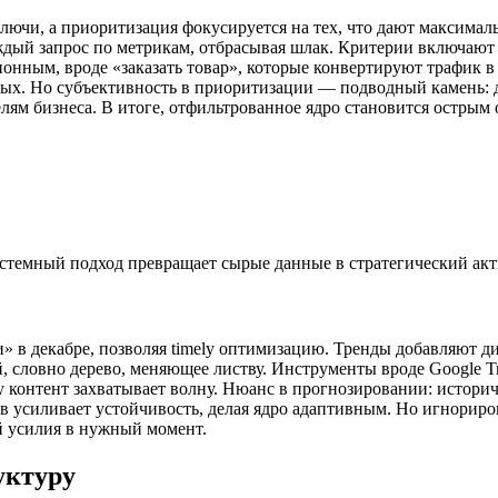
лючи, а приоритизация фокусируется на тех, что дают максима
дый запрос по метрикам, отбрасывая шлак. Критерии включают 
нным, вроде «заказать товар», которые конвертируют трафик в
ных. Но субъективность в приоритизации — подводный камень: 
целям бизнеса. В итоге, отфильтрованное ядро становится острым
системный подход превращает сырые данные в стратегический акт
» в декабре, позволяя timely оптимизацию. Тренды добавляют ди
й, словно дерево, меняющее листву. Инструменты вроде Google T
ly контент захватывает волну. Нюанс в прогнозировании: истор
в усиливает устойчивость, делая ядро адаптивным. Но игнорир
й усилия в нужный момент.
уктуру