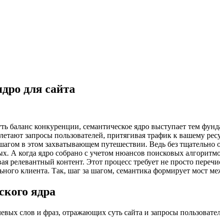
дро для сайта
ь баланс конкуренции, семантическое ядро выступает тем фунда
плетают запросы пользователей, притягивая трафик к вашему рес
шагом в этом захватывающем путешествии. Ведь без тщательно о
ых. А когда ядро собрано с учетом нюансов поисковых алгоритм
вая релевантный контент. Этот процесс требует не просто перечи
льного клиента. Так, шаг за шагом, семантика формирует мост 
ского ядра
вых слов и фраз, отражающих суть сайта и запросы пользовател