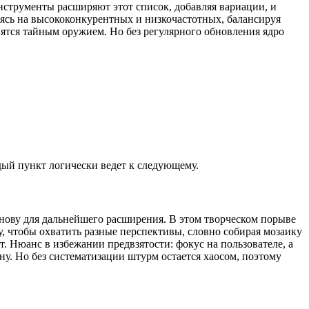
нструменты расширяют этот список, добавляя вариации, и
уясь на высококонкурентных и низкочастотных, балансируя
вятся тайным оружием. Но без регулярного обновления ядро
ждый пункт логически ведет к следующему.
снову для дальнейшего расширения. В этом творческом порыве
у, чтобы охватить разные перспективы, словно собирая мозаику
. Нюанс в избежании предвзятости: фокус на пользователе, а
ну. Но без систематизации штурм остается хаосом, поэтому