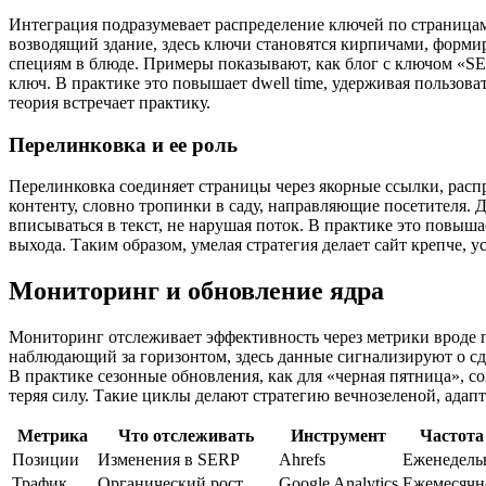
Интеграция подразумевает распределение ключей по страницам,
возводящий здание, здесь ключи становятся кирпичами, формир
специям в блюде. Примеры показывают, как блог с ключом «SE
ключ. В практике это повышает dwell time, удерживая пользова
теория встречает практику.
Перелинковка и ее роль
Перелинковка соединяет страницы через якорные ссылки, распр
контенту, словно тропинки в саду, направляющие посетителя. 
вписываться в текст, не нарушая поток. В практике это повышае
выхода. Таким образом, умелая стратегия делает сайт крепче, 
Мониторинг и обновление ядра
Мониторинг отслеживает эффективность через метрики вроде п
наблюдающий за горизонтом, здесь данные сигнализируют о сдви
В практике сезонные обновления, как для «черная пятница», со
теряя силу. Такие циклы делают стратегию вечнозеленой, ада
Метрика
Что отслеживать
Инструмент
Частота
Позиции
Изменения в SERP
Ahrefs
Еженедель
Трафик
Органический рост
Google Analytics
Ежемесячн