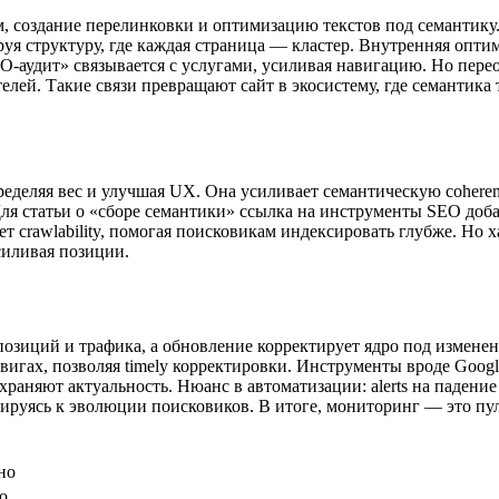
 создание перелинковки и оптимизацию текстов под семантику. 
уя структуру, где каждая страница — кластер. Внутренняя опти
O-аудит» связывается с услугами, усиливая навигацию. Но пере
телей. Такие связи превращают сайт в экосистему, где семантик
еделяя вес и улучшая UX. Она усиливает семантическую coheren
Для статьи о «сборе семантики» ссылка на инструменты SEO доб
т crawlability, помогая поисковикам индексировать глубже. Но х
усиливая позиции.
озиций и трафика, а обновление корректирует ядро под изменен
гах, позволяя timely корректировки. Инструменты вроде Google 
храняют актуальность. Нюанс в автоматизации: alerts на падение
птируясь к эволюции поисковиков. В итоге, мониторинг — это п
но
о