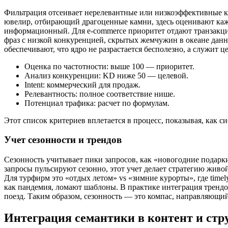
Фильтрация отсеивает нерелевантные или низкоэффективные к
ювелир, отбирающий драгоценные камни, здесь оценивают каж
информационный. Для e-commerce приоритет отдают транзакцио
фраз с низкой конкуренцией, скрытых жемчужин в океане дан
обеспечивают, что ядро не разрастается бесполезно, а служит 
Оценка по частотности: выше 100 — приоритет.
Анализ конкуренции: KD ниже 50 — целевой.
Intent: коммерческий для продаж.
Релевантность: полное соответствие нише.
Потенциал трафика: расчет по формулам.
Этот список критериев вплетается в процесс, показывая, как 
Учет сезонности и трендов
Сезонность учитывает пики запросов, как «новогодние подарки
запросы пульсируют сезонно, этот учет делает стратегию живо
Для турфирм это «отдых летом» vs «зимние курорты», где time
как пандемия, ломают шаблоны. В практике интеграция трендо
поезд. Таким образом, сезонность — это компас, направляющи
Интеграция семантики в контент и стр