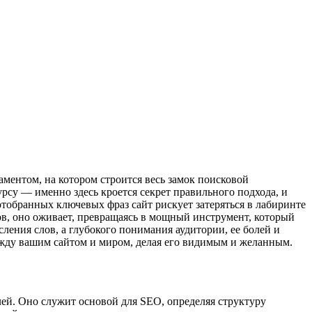
ментом, на котором строится весь замок поисковой
урсу — именно здесь кроется секрет правильного подхода, и
тобранных ключевых фраз сайт рискует затеряться в лабиринте
ов, оно оживает, превращаясь в мощный инструмент, который
сления слов, а глубокого понимания аудитории, ее болей и
между вашим сайтом и миром, делая его видимым и желанным.
ей. Оно служит основой для SEO, определяя структуру