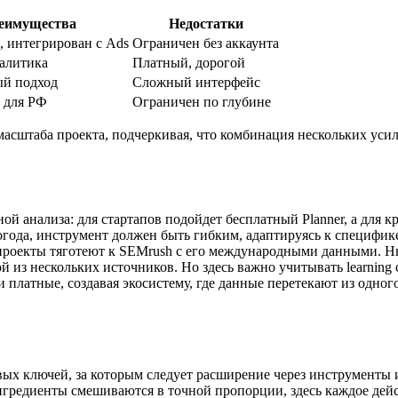
еимущества
Недостатки
, интегрирован с Ads
Ограничен без аккаунта
налитика
Платный, дорогой
й подход
Сложный интерфейс
 для РФ
Ограничен по глубине
масштаба проекта, подчеркивая, что комбинация нескольких усил
й анализа: для стартапов подойдет бесплатный Planner, а для к
огода, инструмент должен быть гибким, адаптируясь к специфике
 проекты тяготеют к SEMrush с его международными данными. Ню
й из нескольких источников. Но здесь важно учитывать learnin
и платные, создавая экосистему, где данные перетекают из одно
вых ключей, за которым следует расширение через инструменты 
 ингредиенты смешиваются в точной пропорции, здесь каждое дей