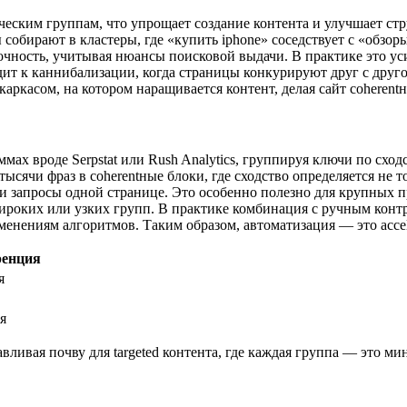
еским группам, что упрощает создание контента и улучшает стр
собирают в кластеры, где «купить iphone» соседствует с «обзоры
очность, учитывая нюансы поисковой выдачи. В практике это ус
дит к каннибализации, когда страницы конкурируют друг с друг
аркасом, на котором наращивается контент, делая сайт coherent
мах вроде Serpstat или Rush Analytics, группируя ключи по схо
ысячи фраз в coherentные блоки, где сходство определяется не 
ли запросы одной странице. Это особенно полезно для крупных п
ироких или узких групп. В практике комбинация с ручным контр
менениям алгоритмов. Таким образом, автоматизация — это accele
ренция
я
я
вливая почву для targeted контента, где каждая группа — это ми