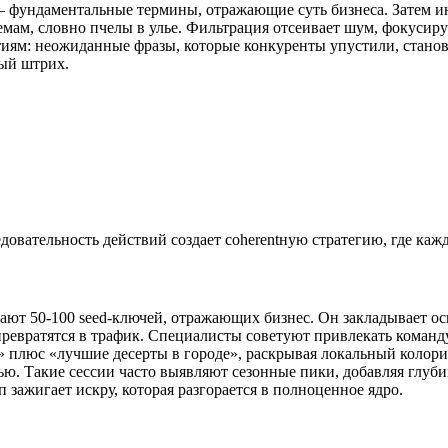
— фундаментальные термины, отражающие суть бизнеса. Затем и
емам, словно пчелы в улье. Фильтрация отсеивает шум, фокусир
ытиям: неожиданные фразы, которые конкуренты упустили, стано
ный штрих.
едовательность действий создает coherentную стратегию, где ка
рают 50-100 seed-ключей, отражающих бизнес. Он закладывает о
превратятся в трафик. Специалисты советуют привлекать команд
» плюс «лучшие десерты в городе», раскрывая локальный колорит
ью. Такие сессии часто выявляют сезонные пики, добавляя глуби
 зажигает искру, которая разгорается в полноценное ядро.