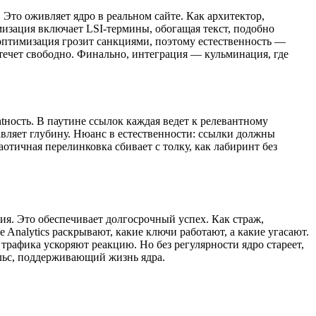
Это оживляет ядро в реальном сайте. Как архитектор,
мизация включает LSI-термины, обогащая текст, подобно
оптимизация грозит санкциями, поэтому естественность —
а течет свободно. Финально, интеграция — кульминация, где
tность. В паутине ссылок каждая ведет к релевантному
авляет глубину. Нюанс в естественности: ссылки должны
аотичная перелинковка сбивает с толку, как лабиринт без
ия. Это обеспечивает долгосрочный успех. Как страж,
Analytics раскрывают, какие ключи работают, а какие угасают.
 трафика ускоряют реакцию. Но без регулярности ядро стареет,
ульс, поддерживающий жизнь ядра.