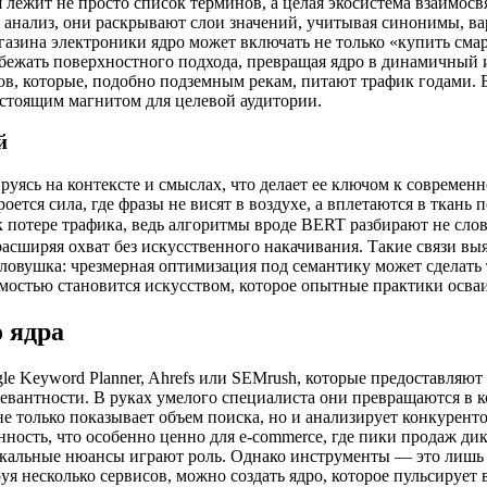
 лежит не просто список терминов, а целая экосистема взаимосвя
в анализ, они раскрывают слои значений, учитывая синонимы, в
азина электроники ядро может включать не только «купить сма
збежать поверхностного подхода, превращая ядро в динамичный
в, которые, подобно подземным рекам, питают трафик годами. В
настоящим магнитом для целевой аудитории.
й
руясь на контексте и смыслах, что делает ее ключом к совреме
оется сила, где фразы не висят в воздухе, а вплетаются в ткань
к потере трафика, ведь алгоритмы вроде BERT разбирают не слов
расширяя охват без искусственного накачивания. Такие связи вы
 ловушка: чрезмерная оптимизация под семантику может сделать
мостью становится искусством, которое опытные практики осваи
 ядра
le Keyword Planner, Ahrefs или SEMrush, которые предоставляю
елевантности. В руках умелого специалиста они превращаются в 
е только показывает объем поиска, но и анализирует конкурентов
ность, что особенно ценно для e-commerce, где пики продаж дик
локальные нюансы играют роль. Однако инструменты — это лишь 
я несколько сервисов, можно создать ядро, которое пульсирует 