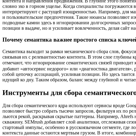
контента и направления продвижения. В глубине этого понятия
словно эхо в горном ущелье. Когда специалисты погружаются 
интерпретируют с растущей изощренностью. Например, для маг
и пользовательские предпочтения. Такие нюансы позволяют и
подводные камни здесь в игнорировании долгосрочных запросо
позиции в выдаче, но и усиливает вовлеченность, делая сайт 
Почему семантика важнее простого списка ключе
Семантика выходит за рамки механического сбора слов, фокуси
связывая их с релевантностью контента. В этом слое глубины кр
отмечают, что игнорирование семантических связей приводит 
добавит «автосервис недорого» или «диагностика двигателя», 
собой цепочку ассоциаций, усиливая позиции. Но здесь таится
идущий ко дну. Таким образом, баланс между глубиной и читае
Инструменты для сбора семантического
Для сбора семантического ядра используют сервисы вроде Goog
позволяют быстро собрать тысячи запросов, фильтруя их по р
льются рекой, раскрывая скрытые паттерны. Например, Ahrefs н
скважину. SEMrush добавляет слой аналитики, отслеживая сезон
стартовый импульс, особенно в русскоязычном сегменте, где 
контекста данные остаются мертвым грузом. В итоге, комбиниру