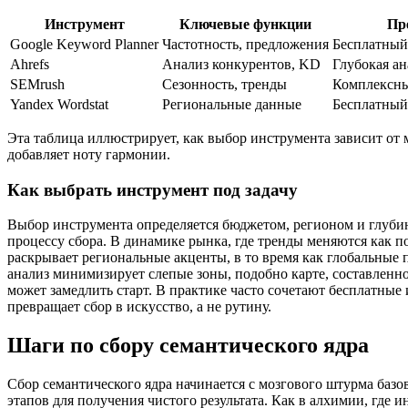
Инструмент
Ключевые функции
Пр
Google Keyword Planner
Частотность, предложения
Бесплатный
Ahrefs
Анализ конкурентов, KD
Глубокая а
SEMrush
Сезонность, тренды
Комплексны
Yandex Wordstat
Региональные данные
Бесплатный
Эта таблица иллюстрирует, как выбор инструмента зависит от 
добавляет ноту гармонии.
Как выбрать инструмент под задачу
Выбор инструмента определяется бюджетом, регионом и глубино
процессу сбора. В динамике рынка, где тренды меняются как п
раскрывает региональные акценты, в то время как глобальные
анализ минимизирует слепые зоны, подобно карте, составленно
может замедлить старт. В практике часто сочетают бесплатные 
превращает сбор в искусство, а не рутину.
Шаги по сбору семантического ядра
Сбор семантического ядра начинается с мозгового штурма базо
этапов для получения чистого результата. Как в алхимии, где