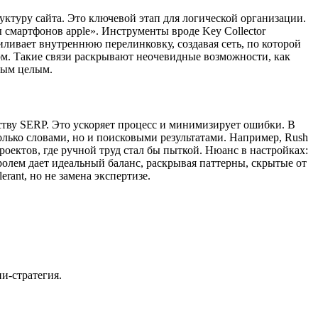
уктуру сайта. Это ключевой этап для логической организации.
 смартфонов apple». Инструменты вроде Key Collector
иливает внутреннюю перелинковку, создавая сеть, по которой
ом. Такие связи раскрывают неочевидные возможности, как
ным целым.
дству SERP. Это ускоряет процесс и минимизирует ошибки. В
только словами, но и поисковыми результатами. Например, Rush
роектов, где ручной труд стал бы пыткой. Нюанс в настройках:
олем дает идеальный баланс, раскрывая паттерны, скрытые от
rant, но не замена экспертизе.
ни-стратегия.